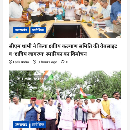
o
n
उत्तराखंड
प्रादेशिक
सीएम धामी ने किया क्षत्रिय कल्याण समिति की वेबसाइट
व ‘क्षत्रिय जागरण’ स्मारिका का विमोचन
Fark India
3 hours ago
0
1 minute read
उत्तराखंड
प्रादेशिक