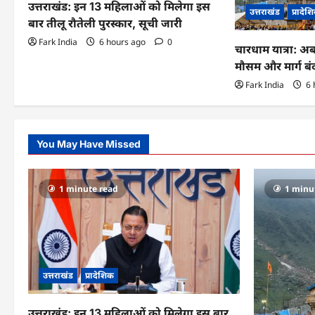
उत्तराखंड: इन 13 महिलाओं को मिलेगा इस
उत्तराखंड
प्रादेश
i
बार तीलू रौतेली पुरस्कार, सूची जारी
Fark India
6 hours ago
0
o
चारधाम यात्रा: अ
मौसम और मार्ग ब
n
Fark India
6 
You May Have Missed
1 minute read
1 minu
उत्तराखंड
प्रादेशिक
उत्तराखंड: इन 13 महिलाओं को मिलेगा इस बार