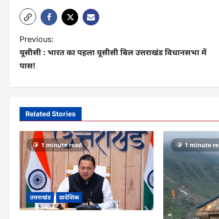
P
Previous:
यूसीसी : भारत का पहला यूसीसी बिल उत्तराखंड विधानसभा में
o
पास!
s
t
n
Related Stories
a
v
1 minute read
1 minute r
i
g
a
उत्तराखंड
प्रादेशिक
t