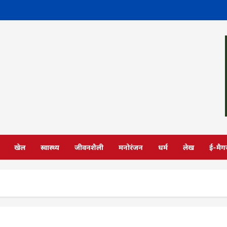
खेल
स्वास्थ्य
जीवनशैली
मनोरंजन
धर्म
लेख
ई-मैग