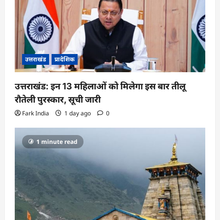
o
n
उत्तराखंड
प्रादेशिक
उत्तराखंड: इन 13 महिलाओं को मिलेगा इस बार तीलू
रौतेली पुरस्कार, सूची जारी
Fark India
1 day ago
0
1 minute read