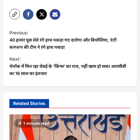
Link
P
Previous:
o
40 हजार घूस लेते रंगे हाथ पकड़ा गए दारोगा और बिचौलिया, एंटी
s
करप्शन की टीम ने रंगे हाथ पकड़ा
t
Next:
चेपॉक में फिर रहा चेन्नई के ‘किंग्स’ का राज, नहीं खत्म हो सका आरसीबी
n
का 16 साल का इंतजार
a
v
i
Related Stories
g
a
1 minute read
t
i