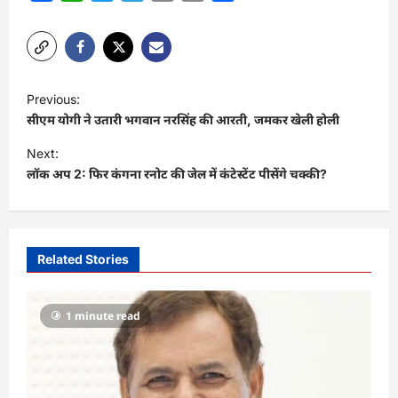
Link
P
Previous:
o
सीएम योगी ने उतारी भगवान नरसिंह की आरती, जमकर खेली होली
s
Next:
t
लॉक अप 2: फिर कंगना रनोट की जेल में कंटेस्टेंट पीसेंगे चक्की?
n
a
v
Related Stories
i
g
1 minute read
a
t
i