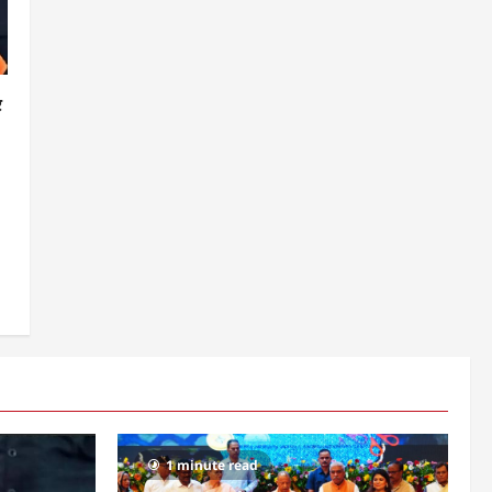
र
1 minute read