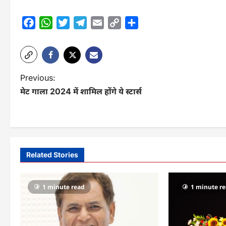
Facebook
WhatsApp
Twitter
Telegram
Email
Copy
Share
Link
P
Previous:
मेट गाला 2024 में शामिल होंगे ये स्टार्स
o
s
t
n
Related Stories
a
v
1 minute read
1 minute r
i
g