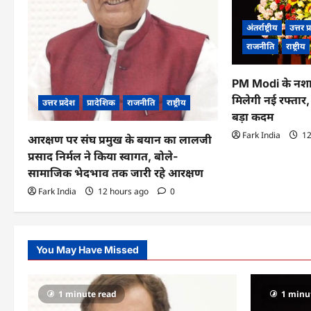
a
अंतर्राष्ट्रीय
उत्तर प
t
राजनीति
राष्ट्रीय
i
PM Modi के नशा
o
मिलेगी नई रफ्तार
उत्तर प्रदेश
प्रादेशिक
राजनीति
राष्ट्रीय
बड़ा कदम
n
Fark India
12
आरक्षण पर संघ प्रमुख के बयान का लालजी
प्रसाद निर्मल ने किया स्वागत, बोले-
सामाजिक भेदभाव तक जारी रहे आरक्षण
Fark India
12 hours ago
0
You May Have Missed
1 minute read
1 minu