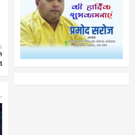
:
गे
लु