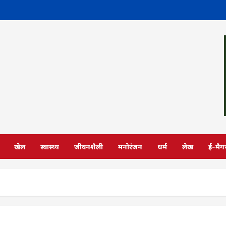
खेल
स्वास्थ्य
जीवनशैली
मनोरंजन
धर्म
लेख
ई-मैग