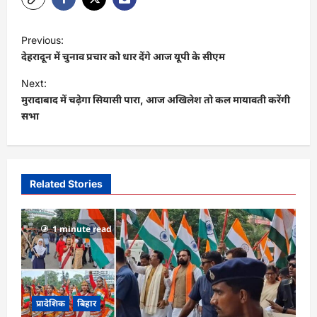
P
Previous:
o
देहरादून में चुनाव प्रचार को धार देंगे आज यूपी के सीएम
s
Next:
t
मुरादाबाद में चढ़ेगा सियासी पारा, आज अखिलेश तो कल मायावती करेंगी
सभा
n
a
v
i
Related Stories
g
a
1 minute read
t
i
o
प्रादेशिक
बिहार
n