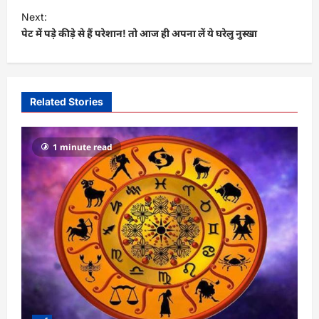
s
Next:
t
पेट में पड़े कीड़े से हैं परेशान! तो आज ही अपना लें ये घरेलु नुस्खा
n
a
v
Related Stories
i
g
1 minute read
a
t
i
o
n