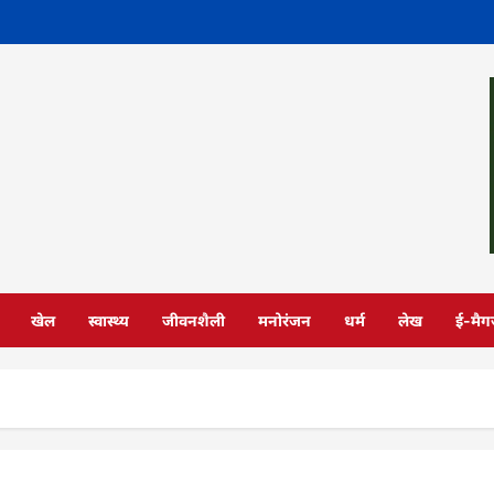
खेल
स्वास्थ्य
जीवनशैली
मनोरंजन
धर्म
लेख
ई-मैग