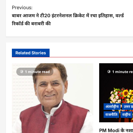
P
Previous:
बाबर आजम ने टी20 इंटरनेशनल क्रिकेट में रचा इतिहास, वर्ल्‍ड
o
रिकॉर्ड की बराबरी की
s
t
n
Related Stories
a
v
1 minute read
1 minute r
i
g
a
अंतर्राष्ट्रीय
उत्तर प
t
राजनीति
राष्ट्रीय
i
PM Modi के नशा