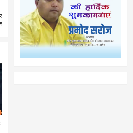
:
ए
ार
र