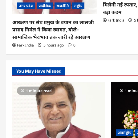
o
मिलेगी नई रफ्तार
उत्तर प्रदेश
प्रादेशिक
राजनीति
राष्ट्रीय
बड़ा कदम
n
Fark India
5 
आरक्षण पर संघ प्रमुख के बयान का लालजी
प्रसाद निर्मल ने किया स्वागत, बोले-
सामाजिक भेदभाव तक जारी रहे आरक्षण
Fark India
5 hours ago
0
You May Have Missed
1 minute read
1 minu
अंतर्राष्ट्रीय
उ