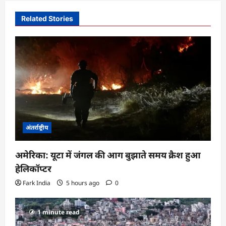
v
i
Related Stories
g
a
t
i
o
n
अंतर्राष्ट्रीय
अमेरिका: यूटा में जंगल की आग बुझाते समय क्रैश हुआ
हेलिकॉप्टर
Fark India
5 hours ago
0
1 minute read