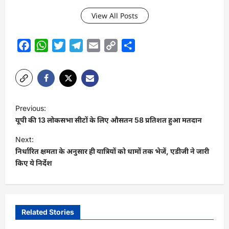
View All Posts
Facebook
WhatsApp
Twitter
Telegram
Email
Copy
Share
Link
P
Previous:
o
यूपी की 13 लोकसभा सीटों के लिए औसतन 58 प्रतिशत हुआ मतदान
s
Next:
t
निर्धारित क्षमता के अनुसार ही यात्रियों को धामों तक भेजें, एडीजी ने जारी
किए ये निर्देश
n
a
v
i
Related Stories
g