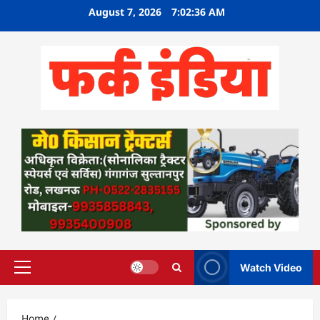
Skip
August 7, 2026
7:02:37 AM
to
content
Watch Video
Primary
Menu
Home