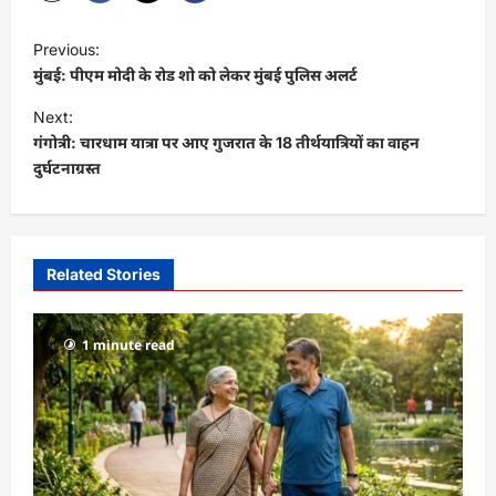
P
Previous:
o
मुंबई: पीएम मोदी के रोड शो को लेकर मुंबई पुलिस अलर्ट
s
Next:
t
गंगोत्री: चारधाम यात्रा पर आए गुजरात के 18 तीर्थयात्रियों का वाहन
दुर्घटनाग्रस्त
n
a
v
i
Related Stories
g
a
1 minute read
t
i
o
n