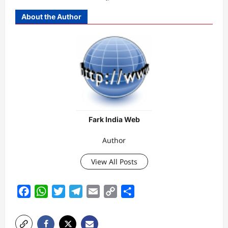
About the Author
Fark India Web
Author
View All Posts
Facebook
WhatsApp
Twitter
Telegram
Email
Copy
Share
Link