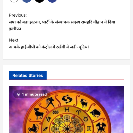
P
Previous:
o
सपा को बड़ा झटका, पार्टी के संस्थापक सदस्य रामहरि चौहान ने दिया
s
इस्तीफा
t
Next:
आपके हाई बीपी को कंट्रोल में रखेंगी ये जड़ी-बूटियां
n
a
v
i
Related Stories
g
a
1 minute read
t
i
o
n