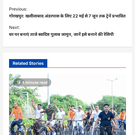
P
Previous:
o
गोरखपुर: खलीलाबाद अंडरपास के लिए 22 मई से 7 जून तक ट्रेनें प्रभावित
s
Next:
t
घर पर बनाएं ताजे स्वादिष्ट गुलाब जामुन, जानें इसे बनाने की रेसिपी
n
a
v
Related Stories
i
g
1 minute read
a
t
i
o
n