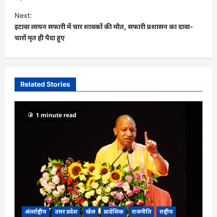
t
Next:
इटावा लायन सफारी में चार शावकों की मौत, सफारी प्रशासन का दावा-
n
चारों मृत ही पैदा हुए
a
v
i
Related Stories
g
a
1 minute read
t
i
o
n
अंतर्राष्ट्रीय
उत्तर प्रदेश
खेल
प्रादेशिक
राजनीति
राष्ट्रीय