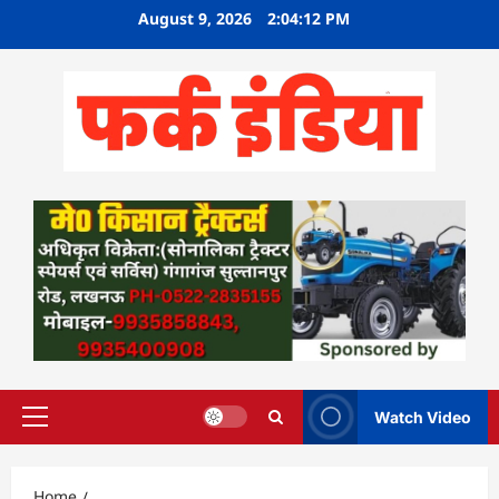
Skip
August 9, 2026
2:04:13 PM
to
content
Watch Video
Primary
Menu
Home