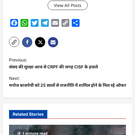
View All Posts
Facebook
WhatsApp
Twitter
Telegram
Email
Copy
Share
Link
P
Previous:
o
संसद की सुरक्षा आज से CRPF की जगह CISF के हवाले
s
Next:
t
मनोज बाजपेयी को 25 सालों से राजनीति में शामिल होने के मिल रहे ऑफर
n
a
v
Related Stories
i
g
1 minute read