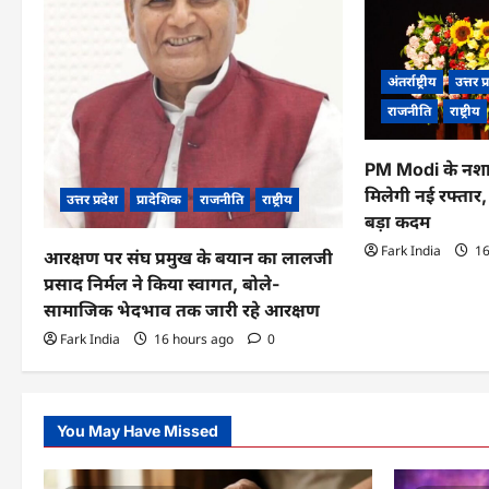
g
a
अंतर्राष्ट्रीय
उत्तर प
t
राजनीति
राष्ट्रीय
i
PM Modi के नशा
o
मिलेगी नई रफ्तार
उत्तर प्रदेश
प्रादेशिक
राजनीति
राष्ट्रीय
बड़ा कदम
n
Fark India
16
आरक्षण पर संघ प्रमुख के बयान का लालजी
प्रसाद निर्मल ने किया स्वागत, बोले-
सामाजिक भेदभाव तक जारी रहे आरक्षण
Fark India
16 hours ago
0
You May Have Missed