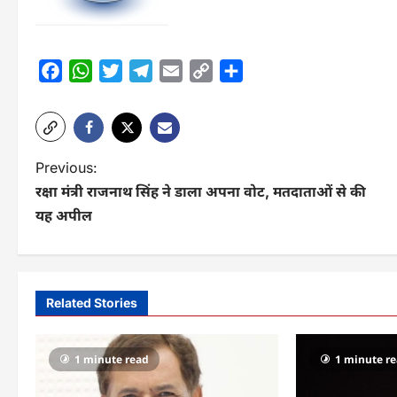
Facebook
WhatsApp
Twitter
Telegram
Email
Copy
Share
Link
P
Previous:
रक्षा मंत्री राजनाथ सिंह ने डाला अपना वोट, मतदाताओं से की
o
यह अपील
s
t
n
Related Stories
a
v
1 minute read
1 minute r
i