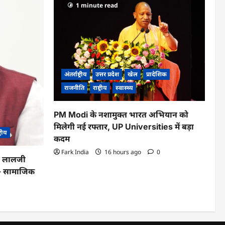
1 minute read
अंतर्राष्ट्रीय
उत्तर प्रदेश
खेल
प्रादेशिक
राजनीति
राष्ट्रीय
स्वास्थ्य
PM Modi के नशामुक्त भारत अभियान को
मिलेगी नई रफ्तार, UP Universities में बड़ा
ट्रीय
कदम
Fark India
16 hours ago
0
का लालजी
ले- सामाजिक