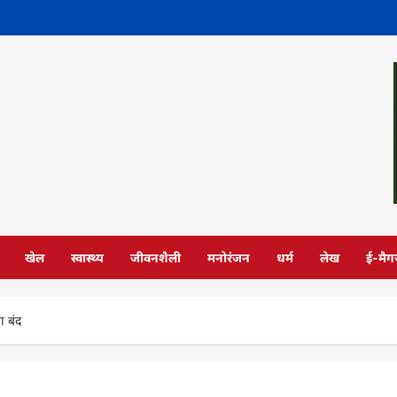
खेल
स्वास्थ्य
जीवनशैली
मनोरंजन
धर्म
लेख
ई-मैग
ा बंद