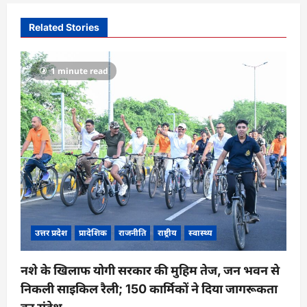
v
i
Related Stories
g
a
1 minute read
t
i
o
n
उत्तर प्रदेश
प्रादेशिक
राजनीति
राष्ट्रीय
स्वास्थ्य
नशे के खिलाफ योगी सरकार की मुहिम तेज, जन भवन से
निकली साइकिल रैली; 150 कार्मिकों ने दिया जागरूकता