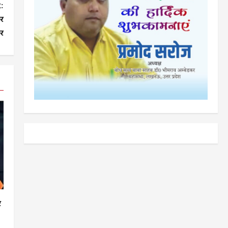
:
पर
र
र