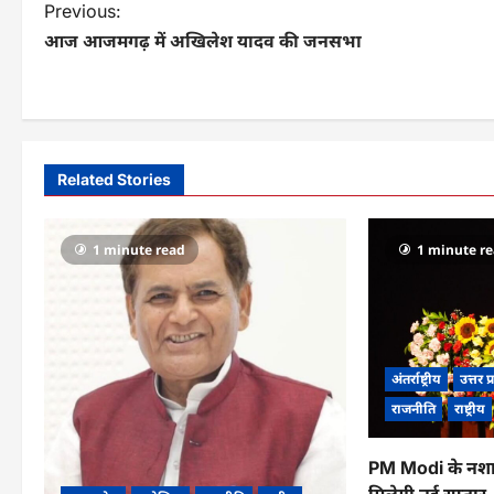
P
Previous:
आज आजमगढ़ में अखिलेश यादव की जनसभा
o
s
t
n
Related Stories
a
v
1 minute read
1 minute r
i
g
a
अंतर्राष्ट्रीय
उत्तर प
t
राजनीति
राष्ट्रीय
i
PM Modi के नशा
o
मिलेगी नई रफ्तार