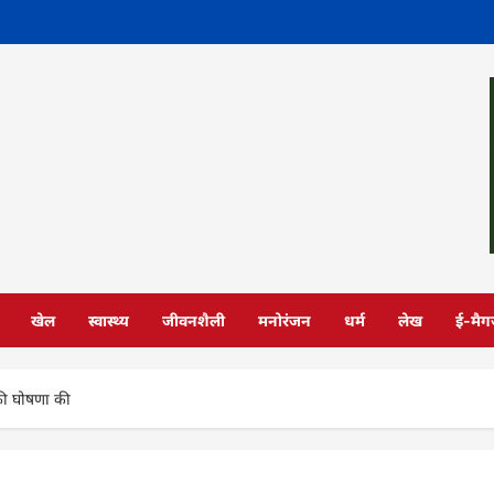
खेल
स्वास्थ्य
जीवनशैली
मनोरंजन
धर्म
लेख
ई-मैग
 की घोषणा की