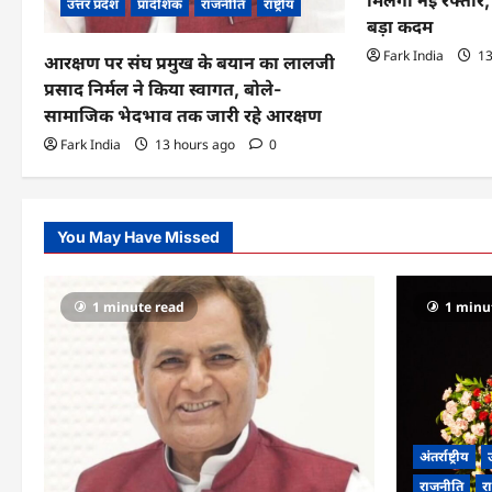
उत्तर प्रदेश
प्रादेशिक
राजनीति
राष्ट्रीय
बड़ा कदम
n
Fark India
13
आरक्षण पर संघ प्रमुख के बयान का लालजी
प्रसाद निर्मल ने किया स्वागत, बोले-
सामाजिक भेदभाव तक जारी रहे आरक्षण
Fark India
13 hours ago
0
You May Have Missed
1 minute read
1 minu
अंतर्राष्ट्रीय
उ
राजनीति
रा