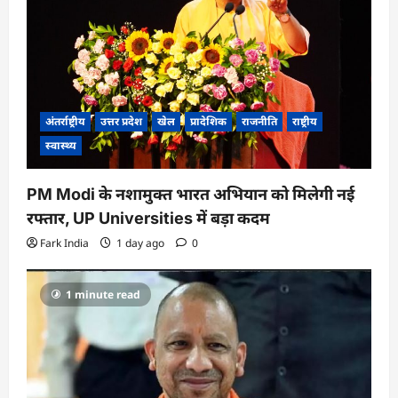
i
o
n
अंतर्राष्ट्रीय
उत्तर प्रदेश
खेल
प्रादेशिक
राजनीति
राष्ट्रीय
स्वास्थ्य
PM Modi के नशामुक्त भारत अभियान को मिलेगी नई
रफ्तार, UP Universities में बड़ा कदम
Fark India
1 day ago
0
1 minute read