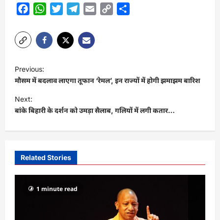
Facebook
WhatsApp
Twitter
Telegram
Email
Copy
Share
Link
P
Previous:
o
मौसम में बदलाव लाएगा तूफान ‘रेमल’, इन राज्यों में होगी झमाझम बारिश
s
Next:
t
बांके बिहारी के दर्शन को उमड़ा सैलाब, गलियों में लगी कतार…
n
a
v
Related Stories
i
g
1 minute read
a
t