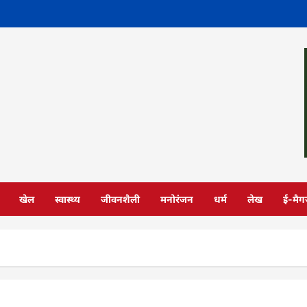
खेल
स्वास्थ्य
जीवनशैली
मनोरंजन
धर्म
लेख
ई-मैग