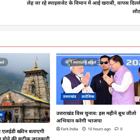
लेह जा रहे स्पाइसजेट के विमान में आई खराबी, वापस दिल्
लौट
ead
1 minute read
उत्तराखंड
प्रादेशिक
उत्तराखंड विस चुनाव: इस महीने बूथ जीतो
िक
अभियान करेगी भाजपा
Fark India
10 hours ago
0
ब एलईडी स्क्रीन बताएगी
ंद होने की सटीक जानकारी