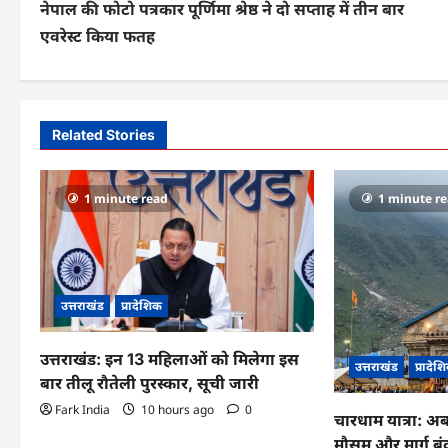
नेपाल की फोटो पत्रकार पूर्णिमा श्रेष्ठ ने दो सप्ताह में तीन बार
o
एवरेस्ट किया फतह
s
t
n
Related Stories
a
v
1 minute read
1 minute r
i
g
a
उत्तराखंड
प्रादेशिक
t
उत्तराखंड: इन 13 महिलाओं को मिलेगा इस
उत्तराखंड
प्रादेश
i
बार तीलू रौतेली पुरस्कार, सूची जारी
Fark India
10 hours ago
0
o
चारधाम यात्रा: अ
मौसम और मार्ग ब