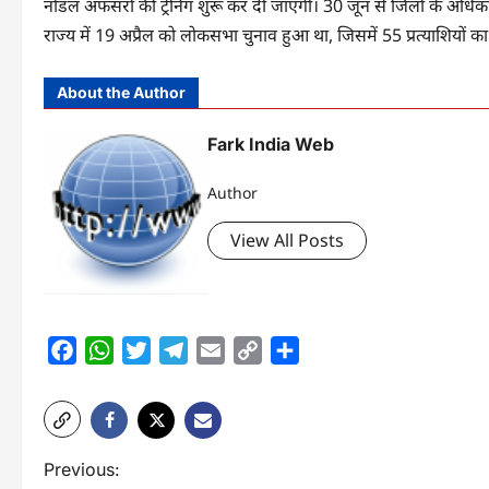
नोडल अफसरों की ट्रेनिंग शुरू कर दी जाएगी। 30 जून से जिलों के अधिकारिय
राज्य में 19 अप्रैल को लोकसभा चुनाव हुआ था, जिसमें 55 प्रत्याशियों क
About the Author
Fark India Web
Author
View All Posts
Facebook
WhatsApp
Twitter
Telegram
Email
Copy
Share
Link
P
Previous: