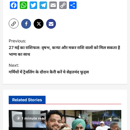
Facebook
WhatsApp
Twitter
Telegram
Email
Copy
Share
Link
P
Previous:
o
27 मई का राशिफल: वृषभ, कन्या और मकर राशि वालों को मिल सकता है
s
भाग्य का साथ
t
Next:
गर्मियों में ट्रैवलिंग के दौरान कैरी करें ये सेहतमंद फूड्स
n
a
v
i
Related Stories
g
a
1 minute read
t