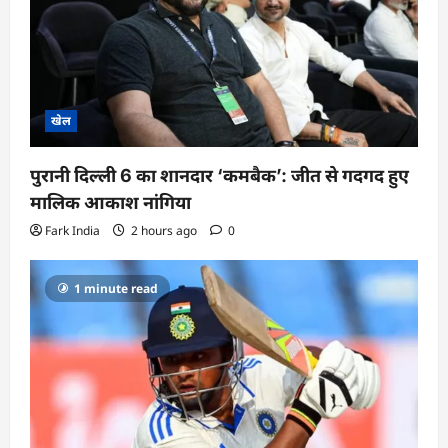
i
o
n
खेल
पुरानी दिल्ली 6 का शानदार ‘कमबैक’: जीत से गदगद हुए
मालिक आकाश नांगिया
Fark India
2 hours ago
0
1 minute read