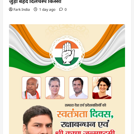
जुड़ा बेहद दिलचस्प किस्सा
Fark India
1 day ago
0