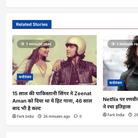
t
n
a
Related Stories
v
1 minute read
1 minute r
i
g
a
मनोरंजन
t
मनोरंजन
i
15 साल की पाकिस्तानी सिंगर ने Zeenat
Netflix पर रणव
Aman को दिया था ये हिट गाना, 46 साल
o
ने रचा इतिहास
बाद भी है कल्ट
n
Fark India
29
Fark India
26 minutes ago
0