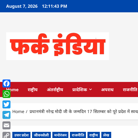
Skip
August 7, 2026
12:11:44 PM
to
content
Home
राष्ट्रीय
अंतर्राष्ट्रीय
प्रादेशिक
अपराध
राजनीति
Facebook
WhatsApp
Home
प्रधानमंत्री नरेन्द्र मोदी जी के जन्मदिन 17 सितम्बर को पूरे प्रदेश मे
Twitter
Telegram
Email
उत्तर प्रदेश
जीवनशैली
मनोरंजन
राजनीति
राष्ट्रीय
लेख