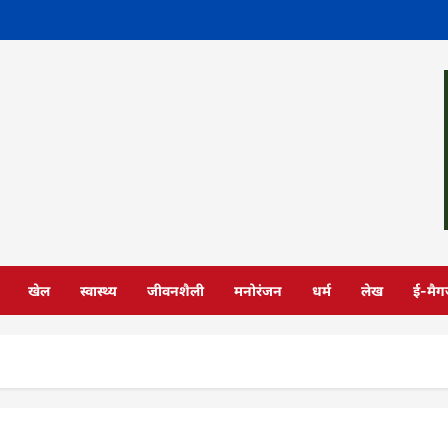
खेल
स्वास्थ्य
जीवनशैली
मनोरंजन
धर्म
लेख
ई-मैग