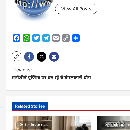
View All Posts
Facebook
WhatsApp
Twitter
Telegram
Email
Copy
Share
Link
P
Previous:
मार्गशीर्ष पूर्णिमा पर बन रहे ये मंगलकारी योग
o
s
t
Related Stories
n
a
1 minute read
1 minute r