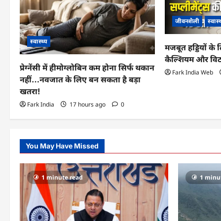
v
i
जीवनशैली
स्वास्
g
स्वास्थ्य
मजबूत हड्डियों क
a
कैल्शियम और विटा
प्रेग्नेंसी में हीमोग्लोबिन कम होना सिर्फ थकान
Fark India Web
t
नहीं…नवजात के लिए बन सकता है बड़ा
खतरा!
i
Fark India
17 hours ago
0
o
n
You May Have Missed
1 minute read
1 minu