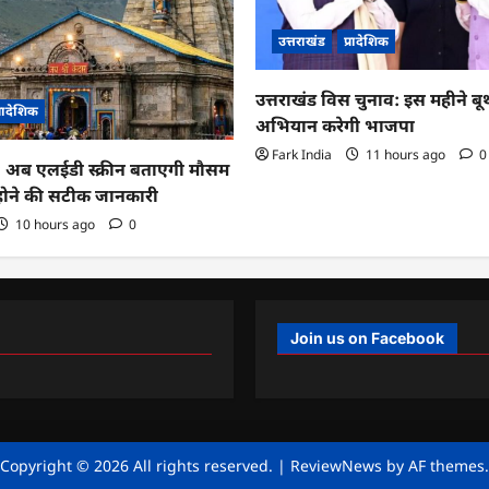
उत्तराखंड
प्रादेशिक
उत्तराखंड विस चुनाव: इस महीने ब
्रादेशिक
अभियान करेगी भाजपा
Fark India
11 hours ago
0
ा: अब एलईडी स्क्रीन बताएगी मौसम
 होने की सटीक जानकारी
10 hours ago
0
Join us on Facebook
Copyright © 2026 All rights reserved.
|
ReviewNews
by AF themes.