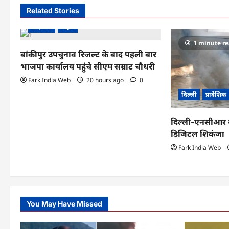
n
Related Stories
a
प्रादेशिक
बिहार
v
1 minute r
बांकीपुर उपचुनाव रिजल्ट के बाद पहली बार
i
भाजपा कार्यालय पहुंचे सीएम सम्राट चौधरी
g
Fark India Web
20 hours ago
0
दिल्ली
प्रादेशिक
a
t
दिल्ली-एनसीआर मे
डिजिटल शिकंजा
i
Fark India Web
o
n
You May Have Missed