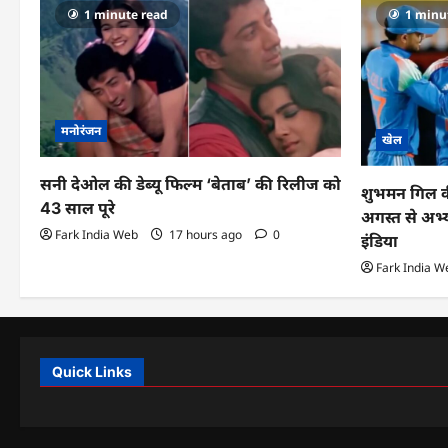
1 minute read
1 minu
मनोरंजन
खेल
सनी देओल की डेब्यू फिल्म ‘बेताब’ की रिलीज को
शुभमन गिल की स
43 साल पूरे
अगस्त से अभ्
Fark India Web
17 hours ago
0
इंडिया
Fark India W
Quick Links