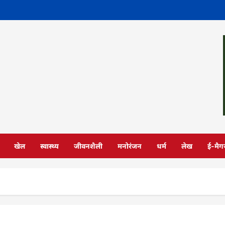
खेल
स्वास्थ्य
जीवनशैली
मनोरंजन
धर्म
लेख
ई-मैग