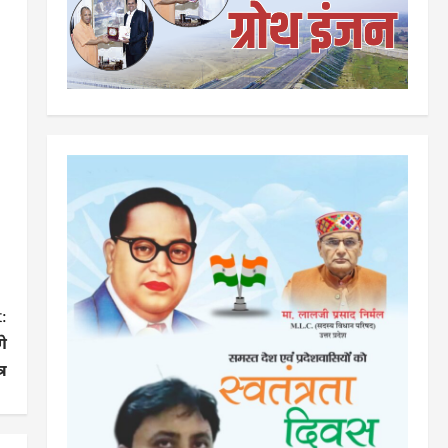
:
गे
्र