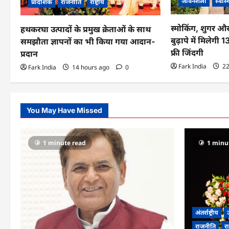
जीवनशैली
स्वास्
प्रादेशिक
राजनीति
राष्ट्रीय
a
t
स्मोकिंग, शुगर औ
हथकरघा उत्पादों के प्रमुख क्रेताओं के साथ
बुढ़ापे में मिलेगी
समझौता ज्ञापनों का भी किया गया आदान-
i
फ्री जिंदगी
प्रदान
o
Fark India
22
Fark India
14 hours ago
0
n
You May Have Missed
1 minute read
1 minu
अंतर्राष्ट्रीय
उ
राजनीति
रा