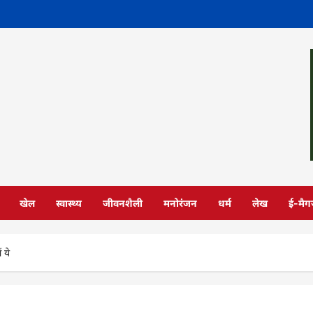
खेल
स्वास्थ्य
जीवनशैली
मनोरंजन
धर्म
लेख
ई-मैग
 ये