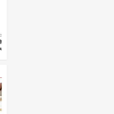
:
ै
k