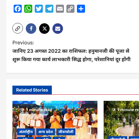
Facebook
WhatsApp
Twitter
Telegram
Email
Copy
Share
Link
P
Previous:
जानिए 23 अगस्त 2022 का राशिफल: हनुमानजी की पूजा से
o
शुरू किया गया कार्य लाभकारी सिद्ध होगा, परेशानियां दूर होंगी
s
t
n
Related Stories
a
v
1 minute read
1 minute r
i
g
अंतर्राष्ट्रीय
अन्य प्रदेश
जीवनशैली