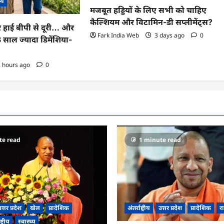
थ्य
मजबूत हड्डियों के लिए सभी को चाहिए
कैल्शियम और विटामिन-डी सप्लीमेंट्स?
र हाई बीपी से दूरी… और
Fark India Web
3 days ago
0
 13 साल ज्यादा डिमेंशिया-
 hours ago
0
te read
1 minute read
त्तर प्रदेश
खेल
प्रादेशिक
अंतर्राष्ट्रीय
उत्तर प्रदेश
प्रादेशिक
रा
ष्ट्रीय
स्वास्थ्य