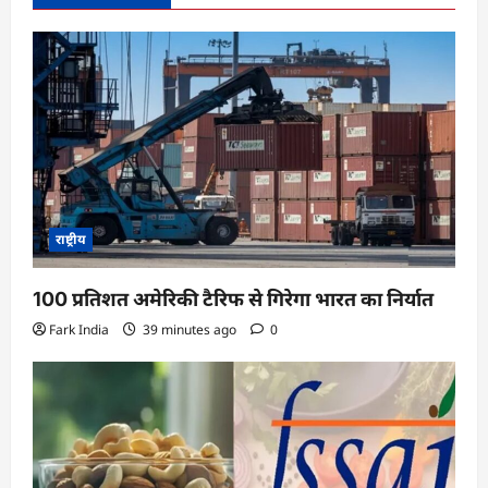
g
a
t
i
o
n
राष्ट्रीय
100 प्रतिशत अमेरिकी टैरिफ से गिरेगा भारत का निर्यात
Fark India
39 minutes ago
0