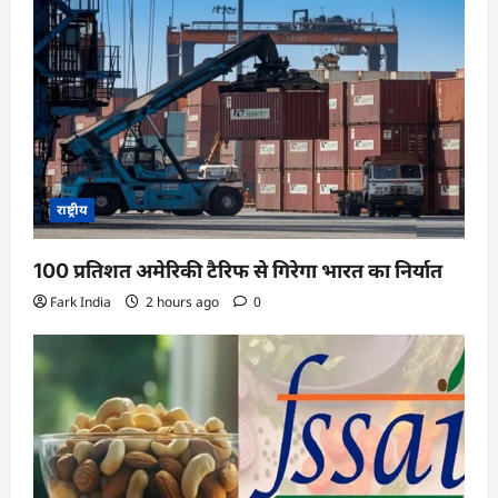
g
a
t
i
o
n
राष्ट्रीय
100 प्रतिशत अमेरिकी टैरिफ से गिरेगा भारत का निर्यात
Fark India
2 hours ago
0