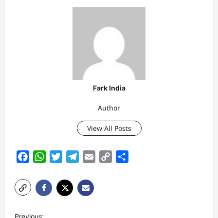
Fark India
Author
View All Posts
Facebook
WhatsApp
Twitter
Telegram
Email
Copy
Share
Link
P
Previous: