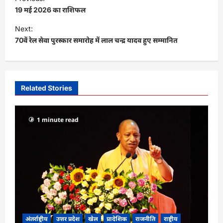
o
19 मई 2026 का राशिफल
s
Next:
t
70वें रेल सेवा पुरस्कार समारोह में लाल चन्द्र यादव हुए सम्मानित
n
a
v
Related Stories
i
g
1 minute read
a
t
i
o
n
अंतर्राष्ट्रीय
उत्तर प्रदेश
खेल
प्रादेशिक
राजनीति
राष्ट्रीय