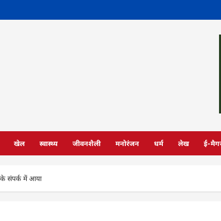
खेल
स्वास्थ्य
जीवनशैली
मनोरंजन
धर्म
लेख
ई-मैग
 के संपर्क में आया