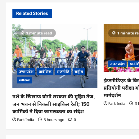
t
n
Related Stories
a
v
1 minute read
1 minute r
i
g
उत्तर प्रदेश
प्रादे
a
उत्तर प्रदेश
प्रादेशिक
राजनीति
राष्ट्रीय
t
स्वास्थ्य
इंटरमीडिएट के विद
प्रतियोगी परीक्षाओं
i
मार्गदर्शन
नशे के खिलाफ योगी सरकार की मुहिम तेज,
o
जन भवन से निकली साइकिल रैली; 150
Fark India
3 
n
कार्मिकों ने दिया जागरूकता का संदेश
Fark India
3 hours ago
0