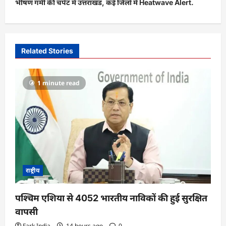
भीषण गर्मी की चपेट में उत्तराखंड, कई जिलों में Heatwave Alert.
a
v
i
Related Stories
g
a
1 minute read
t
i
o
n
राष्ट्रीय
पश्चिम एशिया से 4052 भारतीय नाविकों की हुई सुरक्षित
वापसी
Fark India
14 hours ago
0