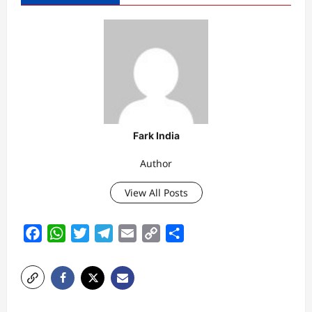
Fark India
Author
View All Posts
Facebook
WhatsApp
Twitter
Telegram
Email
Copy
Share
Link
P