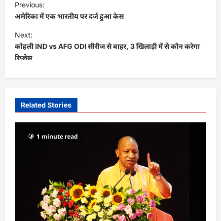
Previous:
o
अमेरिका में एक भारतीय पर दर्ज हुआ केस
s
Next:
t
कोहली IND vs AFG ODI सीरीज से बाहर, 3 खिलाड़ी में से कौन करेगा
रिप्लेस
n
a
v
i
Related Stories
g
a
1 minute read
t
i
o
n