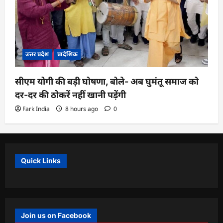
उत्तर प्रदेश
प्रादेशिक
सीएम योगी की बड़ी घोषणा, बोले- अब घुमंतू समाज को
दर-दर की ठोकरें नहीं खानी पड़ेंगी
Fark India
8 hours ago
0
Quick Links
Join us on Facebook