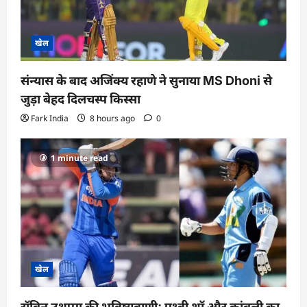
खेल
संन्यास के बाद अजिंक्‍य रहाणे ने सुनाया MS Dhoni से
जुड़ा बेहद दिलचस्प किस्सा
Fark India
8 hours ago
0
1 minute read
खेल
रॉबिन उथप्पा की भविष्यवाणी; पृथ्वी शॉ और कांबली का