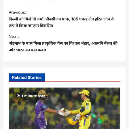
P
Previous:
o
दिल्ली को मिले 18 नमो ऑक्सीजन पार्क, 185 एकड़ क्षेत्र हरित जोन के
s
रूप में किया जाएगा विकसित
t
Next:
अंडमान के पास मिला प्राकृतिक गैस का विशाल भंडार, आत्मनिर्भरता की
n
ओर भारत का बड़ा कदम
a
v
i
Related Stories
g
a
1 minute read
t
i
o
n