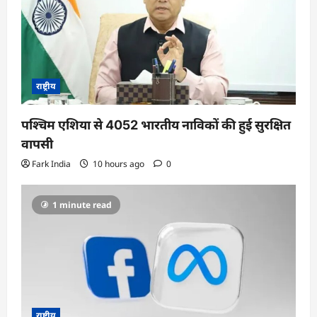
t
i
o
n
राष्ट्रीय
पश्चिम एशिया से 4052 भारतीय नाविकों की हुई सुरक्षित
वापसी
Fark India
10 hours ago
0
1 minute read
राष्ट्रीय