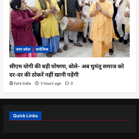
उत्तर प्रदेश
प्रादेशिक
सीएम योगी की बड़ी घोषणा, बोले- अब घुमंतू समाज को
दर-दर की ठोकरें नहीं खानी पड़ेंगी
Fark India
5 hours ago
0
Quick Links