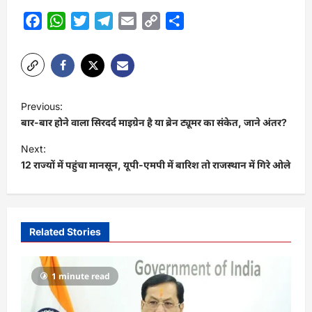
Facebook
WhatsApp
Twitter
Telegram
Email
Copy
Share
Link
P
Previous:
o
बार-बार होने वाला सिरदर्द माइग्रेन है या ब्रेन ट्यूमर का संकेत, जाने अंतर?
s
Next:
t
12 राज्यों में पहुंचा मानसून, यूपी-एमपी में बारिश तो राजस्थान में गिरे ओले
n
a
v
Related Stories
i
g
1 minute read
a