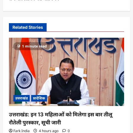
a
v
i
Related Stories
g
a
1 minute read
t
i
o
n
उत्तराखंड
प्रादेशिक
उत्तराखंड: इन 13 महिलाओं को मिलेगा इस बार तीलू
रौतेली पुरस्कार, सूची जारी
Fark India
4 hours ago
0