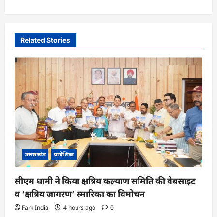
a
v
i
Related Stories
g
a
t
i
o
n
उत्तराखंड
प्रादेशिक
सीएम धामी ने किया क्षत्रिय कल्याण समिति की वेबसाइट
व ‘क्षत्रिय जागरण’ स्मारिका का विमोचन
Fark India
4 hours ago
0