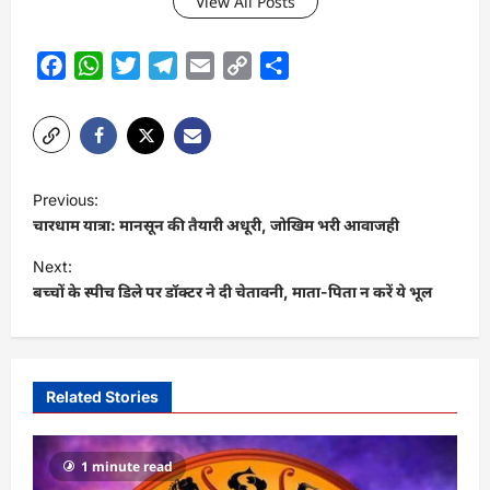
View All Posts
Facebook
WhatsApp
Twitter
Telegram
Email
Copy
Share
Link
P
Previous:
o
चारधाम यात्रा: मानसून की तैयारी अधूरी, जोखिम भरी आवाजही
s
Next:
t
बच्चों के स्पीच डिले पर डॉक्टर ने दी चेतावनी, माता-पिता न करें ये भूल
n
a
v
Related Stories
i
g
1 minute read