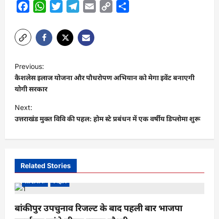
Facebook
WhatsApp
Twitter
Telegram
Email
Copy
Share
Link
P
Previous:
o
कैशलेस इलाज योजना और पौधरोपण अभियान को मेगा इवेंट बनाएगी
s
योगी सरकार
t
Next:
उत्तराखंड मुक्त विवि की पहल: होम स्टे प्रबंधन में एक वर्षीय डिप्लोमा शुरू
n
a
v
i
Related Stories
g
प्रादेशिक
बिहार
a
बांकीपुर उपचुनाव रिजल्ट के बाद पहली बार भाजपा
t