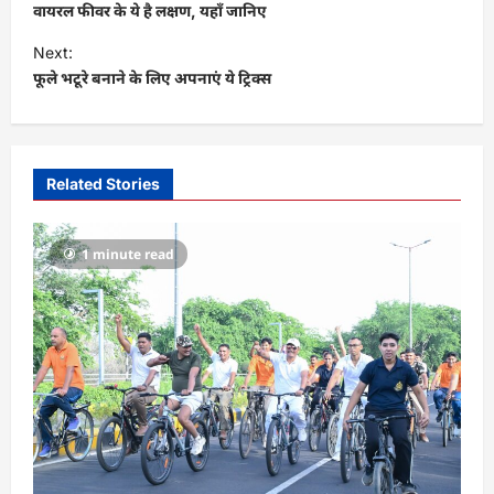
o
वायरल फीवर के ये है लक्षण, यहाँ जानिए
s
Next:
t
फूले भटूरे बनाने के लिए अपनाएं ये ट्रिक्स
n
a
v
Related Stories
i
g
1 minute read
a
t
i
o
n