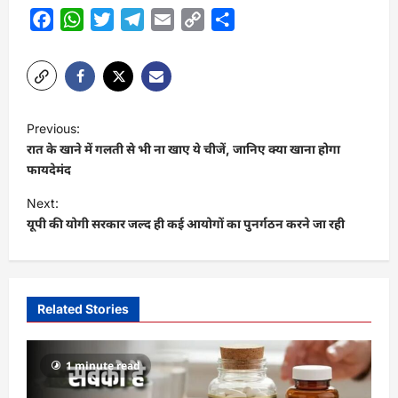
Facebook
WhatsApp
Twitter
Telegram
Email
Copy
Share
Link
P
Previous:
o
रात के खाने में गलती से भी ना खाए ये चीजें, जानिए क्या खाना होगा
s
फायदेमंद
t
Next:
यूपी की योगी सरकार जल्द ही कई आयोगों का पुनर्गठन करने जा रही
n
a
v
i
Related Stories
g
a
1 minute read
t