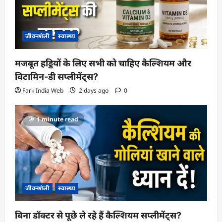
i
o
जीवनशैली
स्वास्थ्य
n
मजबूत हड्डियों के लिए सभी को चाहिए कैल्शियम और
विटामिन-डी सप्लीमेंट्स?
Fark India Web
2 days ago
0
1 minute read
जीवनशैली
स्वास्थ्य
बिना डॉक्टर से पूछे ले रहे हैं कैल्शियम सप्लीमेंट्स?