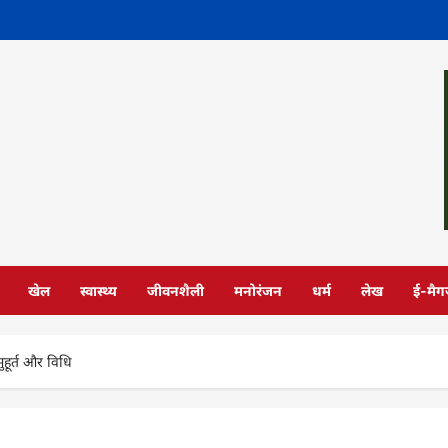
खेल
स्वास्थ्य
जीवनशैली
मनोरंजन
धर्म
लेख
ई-मैग
ुहूर्त और विधि