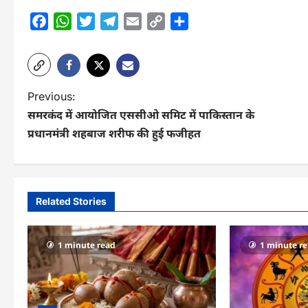
Facebook
WhatsApp
Twitter
Telegram
Email
Copy
Share
Link
P
Previous:
समरकंद में आयोजित एससीओ समिट में पाकिस्तान के
o
प्रधानमंत्री शहबाज शरीफ की हुई फजीहत
s
t
n
Related Stories
a
v
1 minute read
1 minute r
i
g