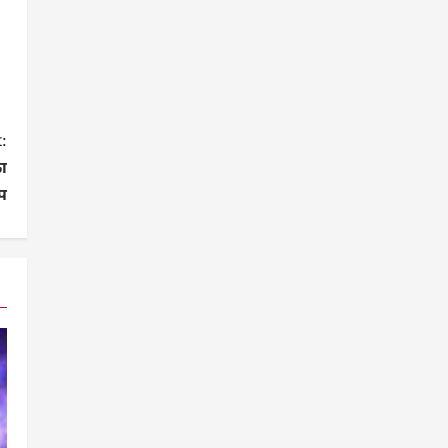
:
का
प