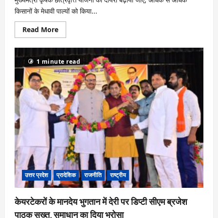
किसानों के मेधावी पाल्यों को किया...
Read
Read More
more
about
यूपी
की
1 minute read
मंडियां
होंगी
हाईटेक,
किसानों
के
बच्चों
की
छात्रवृत्ति
योजना
का
बढ़ेगा
लाभ
उत्तर प्रदेश
प्रादेशिक
राजनीति
राष्ट्रीय
केयरटेकरों के मानदेय भुगतान में देरी पर डिप्टी सीएम ब्रजेश
पाठक सख्त, समाधान का दिया भरोसा