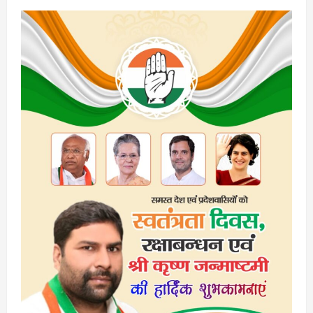
नई
उड़ान!
CM
योगी
का
‘यूथ
अड्डा’
बनेगा
स्टार्टअप
हब