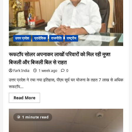
हमला,
BJP
पर
लगाए
गंभीर
आरोप
उत्तर प्रदेश
प्रादेशिक
राजनीति
राष्ट्रीय
रूफटॉप सोलर अपनाकर लाखों परिवारों को मिल रही मुफ्त
बिजली और बिजली बिल से राहत
Fark India
1 week ago
0
उत्तर प्रदेश ने रचा नया इतिहास, पीएम सूर्य घर योजना के तहत 7 लाख से अधिक
रूफटॉप...
Read
Read More
more
about
रूफटॉप
सोलर
1 minute read
अपनाकर
लाखों
परिवारों
को