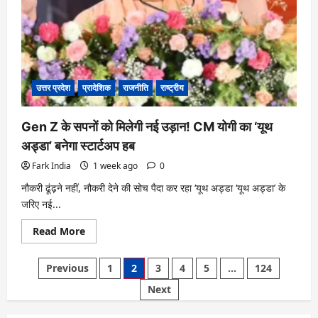
उत्तर प्रदेश
प्रादेशिक
राजनीति
राष्ट्रीय
Gen Z के सपनों को मिलेगी नई उड़ान! CM योगी का ‘यूथ
अड्डा’ बनेगा स्टार्टअप हब
Fark India
1 week ago
0
नौकरी ढूंढ़ने नहीं, नौकरी देने की सोच पैदा कर रहा ‘यूथ अड्डा ‘यूथ अड्डा’ के
जरिए नई...
Read
Read More
more
about
Gen
Posts
Previous
1
2
3
4
5
…
124
Z
के
pagination
Next
सपनों
को
मिलेगी