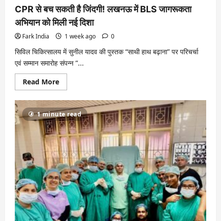
CPR से बच सकती है जिंदगी! लखनऊ में BLS जागरूकता
अभियान को मिली नई दिशा
Fark India
1 week ago
0
सिविल चिकित्सालय में सुनील यादव की पुस्तक “साथी हाथ बढ़ाना” पर परिचर्चा
एवं सम्मान समारोह संपन्न ”...
Read
Read More
more
about
CPR
से
1 minute read
बच
सकती
है
जिंदगी!
लखनऊ
में
BLS
जागरूकता
अभियान
को
मिली
नई
दिशा