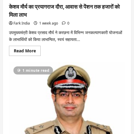
केशव मौर्य का प्रयागराज दौरा, आवास से पेंशन तक हजारों को
मिला लाभ
Fark India
1 week ago
0
उपमुख्यमंत्री केशव प्रसाद मौर्य ने करछना में विभिन्न जनकल्याणकारी योजनाओं
के लाभार्थियों को किया लाभान्वित, स्वयं सहायता...
Read
Read More
more
about
केशव
मौर्य
1 minute read
का
प्रयागराज
दौरा,
आवास
से
पेंशन
तक
हजारों
को
मिला
लाभ