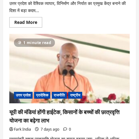
उत्तर प्रदेश को वैश्विक व्यापार, विनिर्माण और निर्यात का प्रमुख केंद्र बनाने की
दिशा में बड़ा कदम...
Read
Read More
more
about
यूपीआईटीएस-2026:
उत्तर
1 minute read
प्रदेश
के
उत्पादों
और
निर्यात
क्षमता
को
मिलेगी
वैश्विक
पहचान
उत्तर प्रदेश
प्रादेशिक
राजनीति
राष्ट्रीय
यूपी की मंडियां होंगी हाईटेक, किसानों के बच्चों की छात्रवृत्ति
योजना का बढ़ेगा लाभ
Fark India
7 days ago
0
मुख्यमंत्री कृषक छात्रवृत्ति योजना का दायरा बढ़ाया जाए, अधिक से अधिक