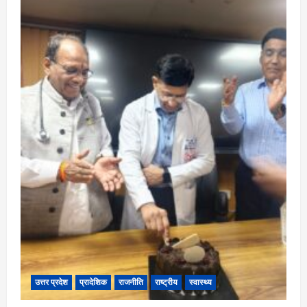
मिल
रही
मुफ्त
बिजली
और
बिजली
बिल
से
राहत
उत्तर प्रदेश
प्रादेशिक
राजनीति
राष्ट्रीय
स्वास्थ्य