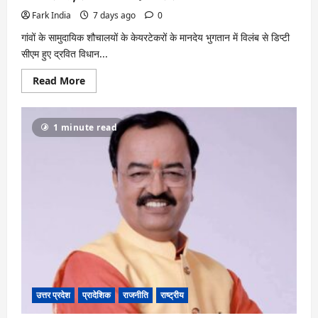
Fark India
7 days ago
0
गांवों के सामुदायिक शौचालयों के केयरटेकरों के मानदेय भुगतान में विलंब से डिप्टी
सीएम हुए द्रवित विधान...
Read
Read More
more
about
केयरटेकरों
के
1 minute read
मानदेय
भुगतान
में
देरी
पर
डिप्टी
सीएम
ब्रजेश
पाठक
सख्त,
समाधान
का
दिया
भरोसा
उत्तर प्रदेश
प्रादेशिक
राजनीति
राष्ट्रीय