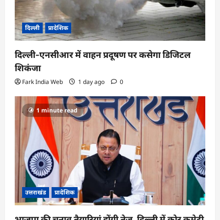
दिल्ली
प्रादेशिक
दिल्ली-एनसीआर में वाहन प्रदूषण पर कसेगा डिजिटल
शिकंजा
Fark India Web
1 day ago
0
1 minute read
उत्तराखंड
प्रादेशिक
भाजपा की चुनाव तैयारियां होंगी तेज, दिल्ली में कोर कमेटी