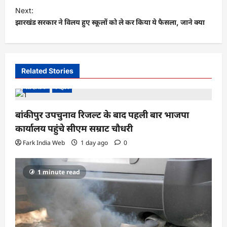
s
Next:
t
झारखंड सरकार ने विलय हुए स्कूलों को ले कर किया ये फैसला, जाने क्या
n
a
v
Related Stories
i
प्रादेशिक
बिहार
g
a
बांकीपुर उपचुनाव रिजल्ट के बाद पहली बार भाजपा
कार्यालय पहुंचे सीएम सम्राट चौधरी
t
Fark India Web
1 day ago
0
i
o
1 minute read
n