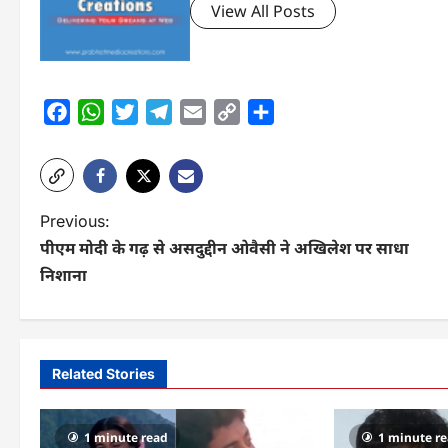
View All Posts
Facebook
WhatsApp
Twitter
Telegram
Email
Copy
Share
Link
P
Previous:
पीएम मोदी के गढ़ से असदुद्दीन ओवैसी ने अखिलेश पर साधा
o
निशाना
s
t
n
Related Stories
a
v
1 minute read
1 minute r