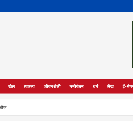
खेल
स्वास्थ्य
जीवनशैली
मनोरंजन
धर्म
लेख
ई-मैग
 शोक