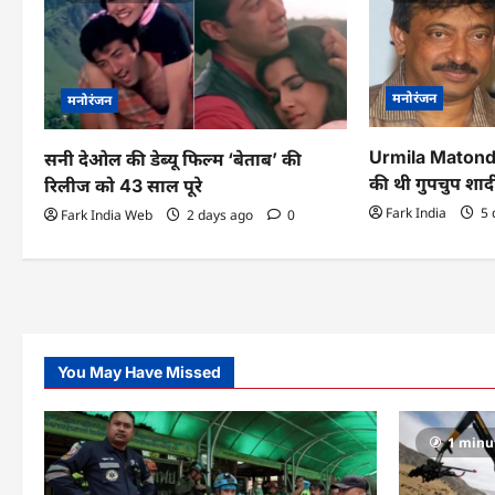
i
g
मनोरंजन
मनोरंजन
a
t
Urmila Matondka
सनी देओल की डेब्यू फिल्म ‘बेताब’ की
की थी गुपचुप शाद
रिलीज को 43 साल पूरे
i
Fark India
5 
Fark India Web
2 days ago
0
o
n
You May Have Missed
1 minu