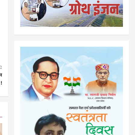
:
न
 !