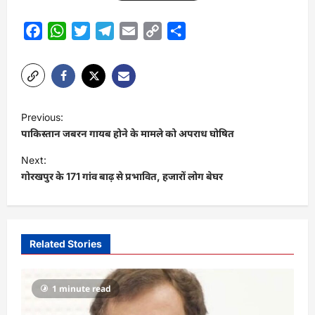
Facebook
WhatsApp
Twitter
Telegram
Email
Copy
Share
Link
P
Previous:
o
पाकिस्तान जबरन गायब होने के मामले को अपराध घोषित
s
Next:
t
गोरखपुर के 171 गांव बाढ़ से प्रभावित, हजारों लोग बेघर
n
a
v
Related Stories
i
g
1 minute read
a