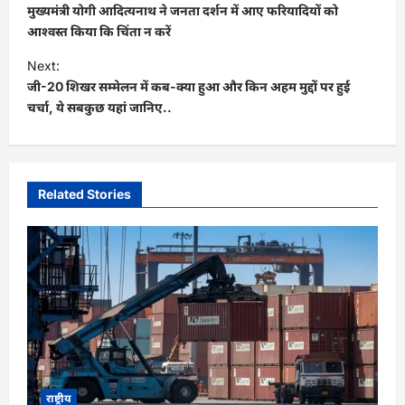
o
मुख्यमंत्री योगी आदित्यनाथ ने जनता दर्शन में आए फरियादियों को
s
आश्वस्त किया कि चिंता न करें
t
Next:
जी-20 शिखर सम्मेलन में कब-क्या हुआ और किन अहम मुद्दों पर हुई
n
चर्चा, ये सबकुछ यहां जानिए..
a
v
i
Related Stories
g
a
t
i
o
n
राष्ट्रीय