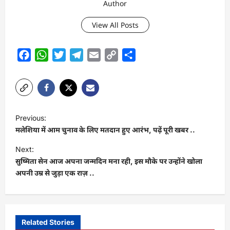
Author
View All Posts
Facebook
WhatsApp
Twitter
Telegram
Email
Copy
Share
Link
P
Previous:
o
मलेशिया में आम चुनाव के लिए मतदान हुए आरंभ, पढ़ें पूरी खबर ..
s
Next:
t
सुष्मिता सेन आज अपना जन्मदिन मना रही, इस मौके पर उन्होंने खोला
अपनी उम्र से जुड़ा एक राज़ ..
n
a
v
i
Related Stories