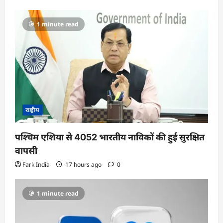
g
a
1 minute read
t
i
o
n
राष्ट्रीय
पश्चिम एशिया से 4052 भारतीय नाविकों की हुई सुरक्षित
वापसी
Fark India
17 hours ago
0
1 minute read