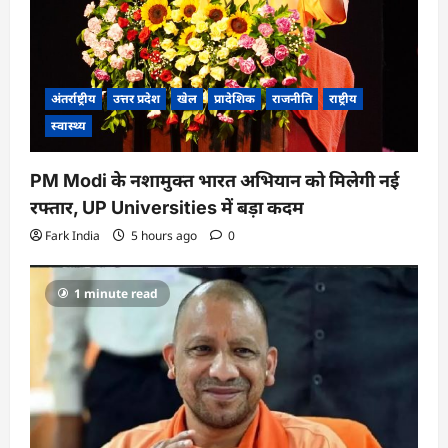
n
अंतर्राष्ट्रीय
उत्तर प्रदेश
खेल
प्रादेशिक
राजनीति
राष्ट्रीय
स्वास्थ्य
PM Modi के नशामुक्त भारत अभियान को मिलेगी नई
रफ्तार, UP Universities में बड़ा कदम
Fark India
5 hours ago
0
1 minute read