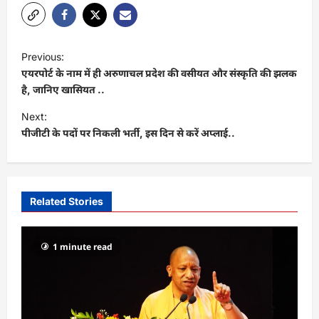
P
Previous:
o
एयरपोर्ट के नाम में ही अरुणाचल प्रदेश की वसीयत और संस्कृति की झलक
s
है, जानिए खासियत ..
t
Next:
पीजीटी के पदों पर निकली भर्ती, इस दिन से करें अप्लाई..
n
a
v
i
Related Stories
g
a
1 minute read
t
i
o