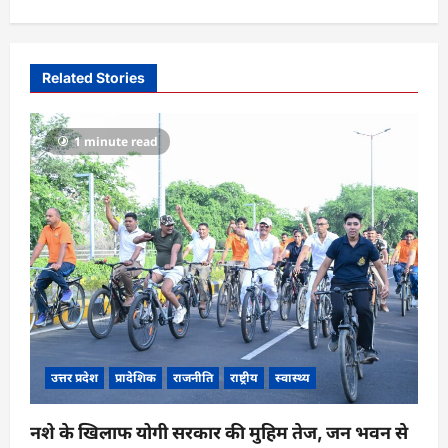
v
i
Related Stories
g
a
1 minute read
t
i
o
n
उत्तर प्रदेश
प्रादेशिक
राजनीति
राष्ट्रीय
स्वास्थ्य
नशे के खिलाफ योगी सरकार की मुहिम तेज, जन भवन से