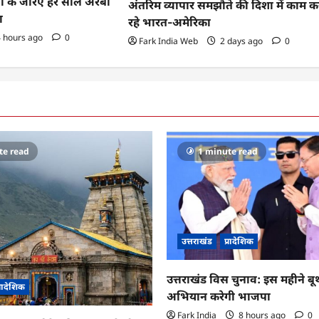
पनों के जरिए हर साल अरबों
अंतरिम व्यापार समझौते की दिशा में काम क
ा
रहे भारत-अमेरिका
 hours ago
0
Fark India Web
2 days ago
0
te read
1 minute read
उत्तराखंड
प्रादेशिक
उत्तराखंड विस चुनाव: इस महीने ब
्रादेशिक
अभियान करेगी भाजपा
Fark India
8 hours ago
0