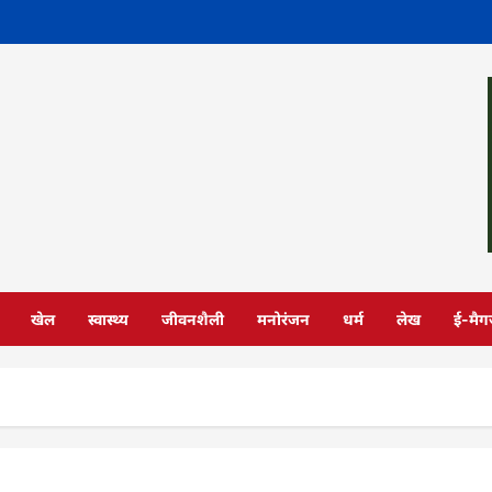
खेल
स्वास्थ्य
जीवनशैली
मनोरंजन
धर्म
लेख
ई-मैग