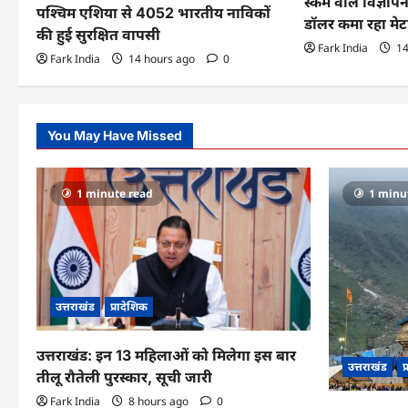
t
स्कैम वाले विज्ञा
पश्चिम एशिया से 4052 भारतीय नाविकों
डॉलर कमा रहा मेट
i
की हुई सुरक्षित वापसी
Fark India
14
Fark India
14 hours ago
0
o
n
You May Have Missed
1 minute read
1 minu
उत्तराखंड
प्रादेशिक
उत्तराखंड: इन 13 महिलाओं को मिलेगा इस बार
उत्तराखंड
प
तीलू रौतेली पुरस्कार, सूची जारी
Fark India
8 hours ago
0