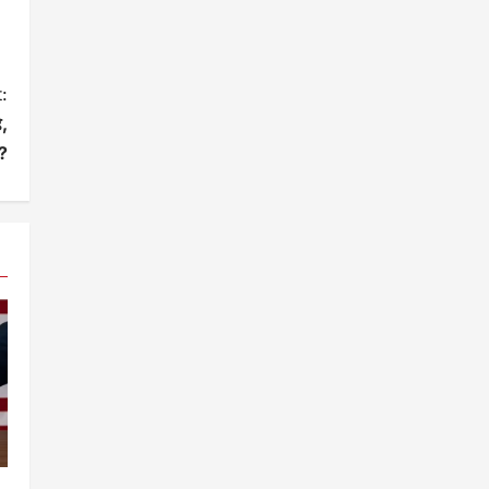
:
,
?