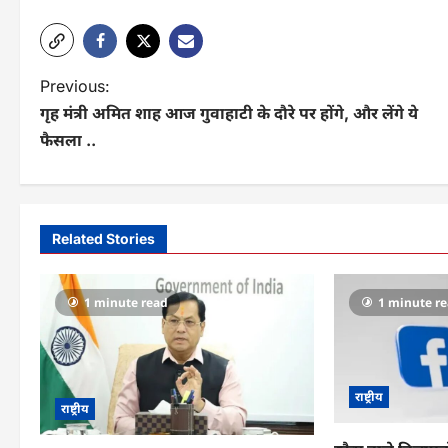
Link
P
Previous:
गृह मंत्री अमित शाह आज गुवाहाटी के दौरे पर होंगे, और लेंगे ये
o
फैसला ..
s
t
n
Related Stories
a
v
1 minute read
1 minute r
i
g
राष्ट्रीय
a
राष्ट्रीय